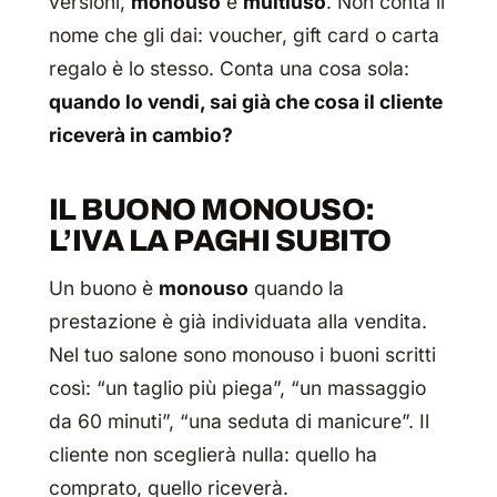
versioni,
monouso
e
multiuso
. Non conta il
nome che gli dai: voucher, gift card o carta
regalo è lo stesso. Conta una cosa sola:
quando lo vendi, sai già che cosa il cliente
riceverà in cambio?
IL BUONO MONOUSO:
L’IVA LA PAGHI SUBITO
Un buono è
monouso
quando la
prestazione è già individuata alla vendita.
Nel tuo salone sono monouso i buoni scritti
così: “un taglio più piega”, “un massaggio
da 60 minuti”, “una seduta di manicure”. Il
cliente non sceglierà nulla: quello ha
comprato, quello riceverà.