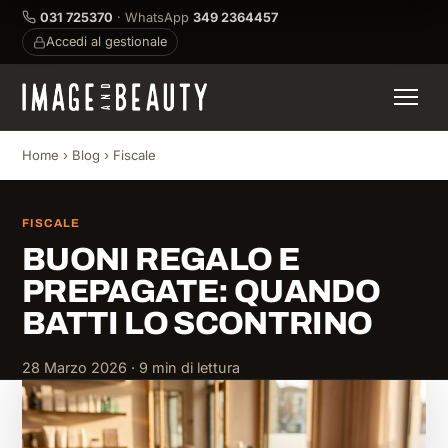
031 725370
· WhatsApp
349 2364457
Accedi al gestionale
Home
›
Blog
›
Fiscale
FISCALE
BUONI REGALO E
PREPAGATE: QUANDO
BATTI LO SCONTRINO
28 Marzo 2026 · 9 min di lettura