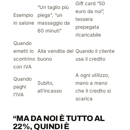
Gift card “50
“Un taglio più
euro da noi”,
Esempio
piega”, “un
tessera
in salone
massaggio da
prepagata
60 minuti”
ricaricabile
Quando
emetti lo
Alla vendita del
Quando il cliente
scontrino
buono
usa il credito
con IVA
A ogni utilizzo,
Quando
Subito,
mano a mano
paghi
all’incasso
che il credito si
l’IVA
scarica
“MA DA NOI È TUTTO AL
22%, QUINDI È