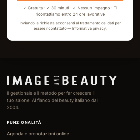
✓ Gratuita · ✓ 30 minuti · ✓ Nessun impegno · Ti
ricontattiamo entro 24 ore lavorative
Inviando la richiesta acconsenti al trattamento dei dati per
essere ricontattato —
Informativa privacy
.
Il gestionale e il metodo per far crescere il
tuo salone. Al fianco del beauty italiano dal
2004.
FUNZIONALITÀ
Agenda e prenotazioni online