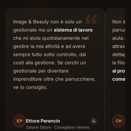
“
Image & Beauty non è solo un
Non è il
gestionale ma un
sistema di lavoro
parrucch
che mi aiuta quotidianamente nel
aiuta a m
gestire la mia attività e ad avere
attraver
sempre tutto sotto controllo, dai
dettagli
costi alla gestione. Se cerchi un
la filos
gestionale per diventare
al profe
imprenditore oltre che parrucchiere,
come un
ve lo consiglio.
Ettore Perencin
Cl
EP
CH
Google
Salone Ettore · Conegliano Veneto
Te