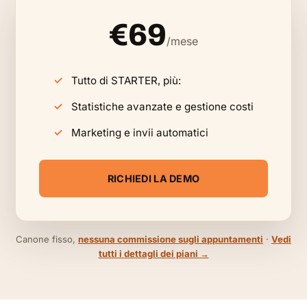
€69
/mese
Tutto di STARTER, più:
Statistiche avanzate e gestione costi
Marketing e invii automatici
RICHIEDI LA DEMO
Canone fisso,
nessuna commissione sugli appuntamenti
·
Vedi
tutti i dettagli dei piani →