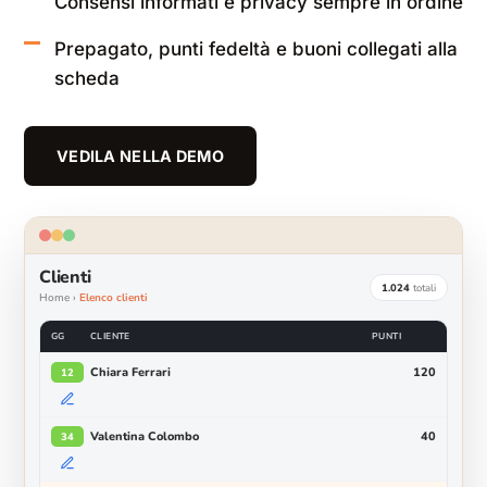
Consensi informati e privacy sempre in ordine
Prepagato, punti fedeltà e buoni collegati alla
scheda
VEDILA NELLA DEMO
Clienti
1.024
totali
Home ›
Elenco clienti
GG
CLIENTE
PUNTI
Chiara Ferrari
120
12
Valentina Colombo
40
34