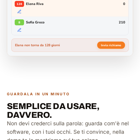
Elena Riva
0
128
Sofia Greco
210
8
Elena non torna da 128 giorni
Invia richiamo
GUARDALA IN UN MINUTO
SEMPLICE DA USARE,
DAVVERO.
Non devi crederci sulla parola: guarda com'è nel
software, con i tuoi occhi. Se ti convince, nella