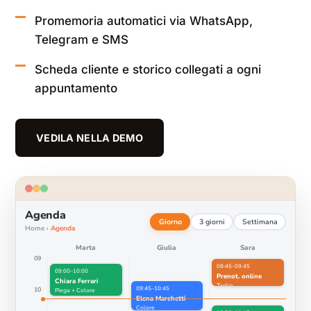
Promemoria automatici via WhatsApp,
Telegram e SMS
Scheda cliente e storico collegati a ogni
appuntamento
VEDILA NELLA DEMO
Agenda
Giorno
3 giorni
Settimana
Home ›
Agenda
Marta
Giulia
Sara
09
08:45–09:45
09:00–10:00
Prenot. online
Chiara Ferrari
Taglio
09:45–10:45
10
Piega + Colore
Elena Marchetti
Colore