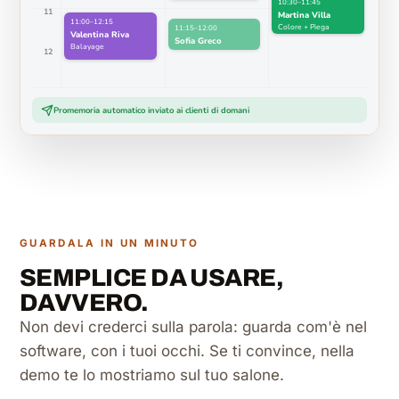
10:30–11:45
11
Martina Villa
11:00–12:15
Colore + Piega
11:15–12:00
Valentina Riva
Sofia Greco
Balayage
12
Piega
Promemoria automatico inviato ai clienti di domani
GUARDALA IN UN MINUTO
SEMPLICE DA USARE,
DAVVERO.
Non devi crederci sulla parola: guarda com'è nel
software, con i tuoi occhi. Se ti convince, nella
demo te lo mostriamo sul tuo salone.