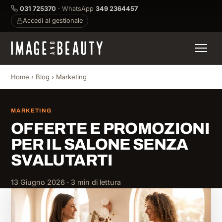
031 725370
· WhatsApp
349 2364457
Accedi al gestionale
Home
›
Blog
›
Marketing
MARKETING
OFFERTE E PROMOZIONI
PER IL SALONE SENZA
SVALUTARTI
13 Giugno 2026 · 3 min di lettura