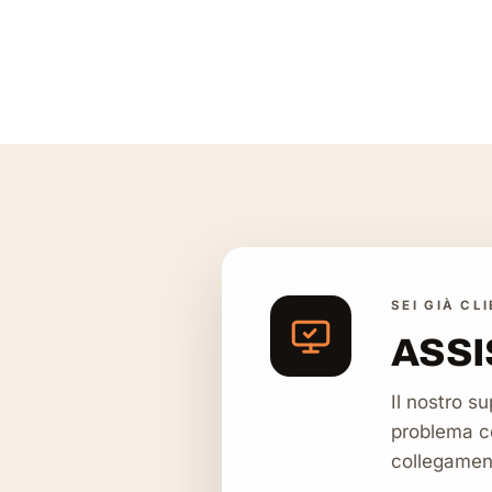
SEI GIÀ CL
ASSI
Il nostro s
problema co
collegament