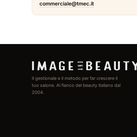
commerciale@tmec.it
Il gestionale e il metodo per far crescere il
tuo salone. Al fianco del beauty italiano dal
2004.