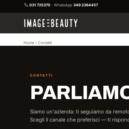
031 725370
· WhatsApp
349 2364457
Home
› Contatti
CONTATTI
PARLIAMO
Siamo un'azienda: ti seguiamo da remoto,
Scegli il canale che preferisci — ti rispon