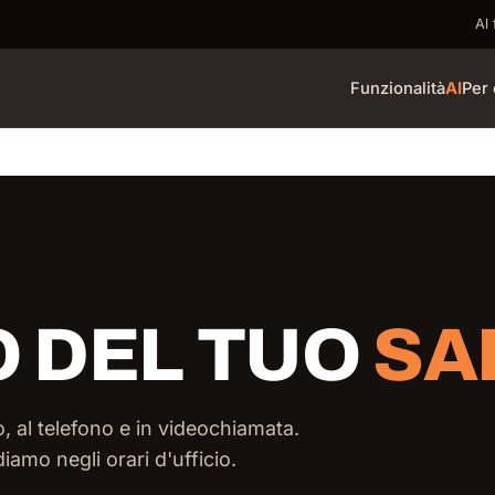
Al 
Funzionalità
AI
Per 
 DEL TUO
SA
 al telefono e in videochiamata.
diamo negli orari d'ufficio.