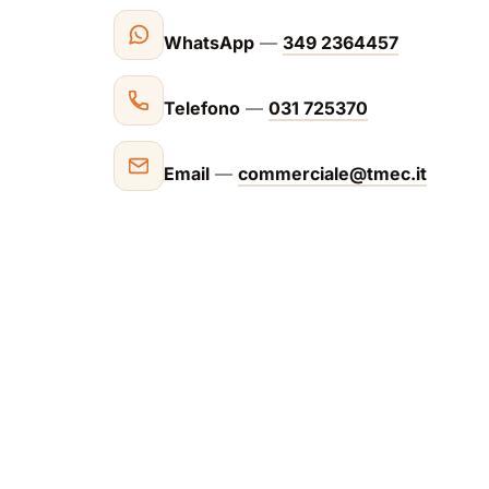
WhatsApp
—
349 2364457
Telefono
—
031 725370
Email
—
commerciale@tmec.it