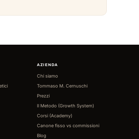
AZIENDA
Chi siamo
etici
Tommaso M. Cernuschi
Prezzi
Il Metodo (Growth System)
Corsi (Academy)
Canone fisso vs commissioni
Blog