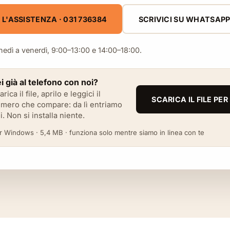
L'ASSISTENZA · 031 736384
SCRIVICI SU WHATSAP
unedì a venerdì, 9:00–13:00 e 14:00–18:00.
i già al telefono con noi?
arica il file, aprilo e leggici il
SCARICA IL FILE PE
mero che compare: da lì entriamo
i. Non si installa niente.
r Windows · 5,4 MB · funziona solo mentre siamo in linea con te