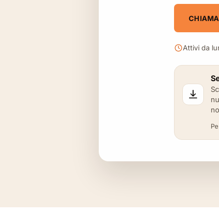
CHIAMA 
Attivi da l
Se
Sc
nu
no
Pe