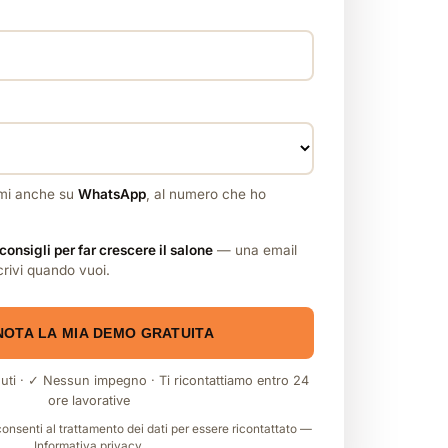
rmi anche su
WhatsApp
, al numero che ho
consigli per far crescere il salone
— una email
scrivi quando vuoi.
NOTA LA MIA DEMO GRATUITA
uti · ✓ Nessun impegno · Ti ricontattiamo entro 24
ore lavorative
consenti al trattamento dei dati per essere ricontattato —
Informativa privacy
.