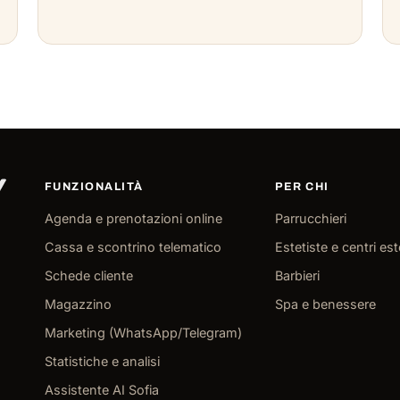
FUNZIONALITÀ
PER CHI
Agenda e prenotazioni online
Parrucchieri
Cassa e scontrino telematico
Estetiste e centri est
Schede cliente
Barbieri
Magazzino
Spa e benessere
Marketing (WhatsApp/Telegram)
Statistiche e analisi
Assistente AI Sofia