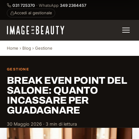
031 725370
· WhatsApp
349 2364457
Accedi al gestionale
Home
›
Blog
›
Gestione
GESTIONE
BREAK EVEN POINT DEL
SALONE: QUANTO
INCASSARE PER
GUADAGNARE
30 Maggio 2026 · 3 min di lettura