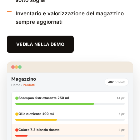
sotto soglia
Inventario e valorizzazione del magazzino
sempre aggiornati
VEDILA NELLA DEMO
Magazzino
487
prodotti
Home ›
Prodotti
Shampoo ristrutturante 250 ml
14 pz
Olio nutriente 100 ml
7 pz
Colore 7.3 biondo dorato
2 pz