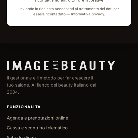
ricontattiamo entro 24 ore lavorative
Inviando la richiesta acconsenti al trattamento dei dati per
essere ricontattato —
Informativa privacy
.
Il gestionale e il metodo per far crescere il
tuo salone. Al fianco del beauty italiano dal
2004.
FUNZIONALITÀ
Agenda e prenotazioni online
Cassa e scontrino telematico
Schede cliente